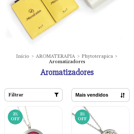
Início
>
AROMATERAPIA
>
Phytoterapica
>
Aromatizadores
Aromatizadores
Filtrar
3
%
3
%
OFF
OFF