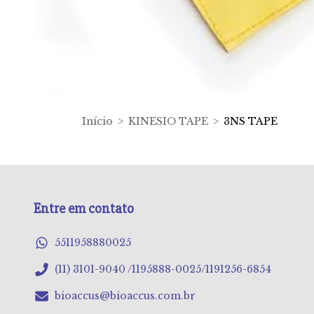
Início
>
KINESIO TAPE
>
3NS TAPE
Entre em contato
5511958880025
(11) 3101-9040 /1195888-0025/1191256-6854
bioaccus@bioaccus.com.br