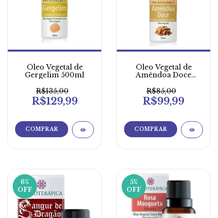
Óleo Vegetal de
Óleo Vegetal de
Gergelim 500ml
Amêndoa Doce
500ml
R$135,00
R$85,00
R$129,99
R$99,99
6
%
5
%
OFF
OFF