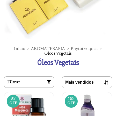
Início
>
AROMATERAPIA
>
Phytoterapica
>
Óleos Vegetais
Óleos Vegetais
Filtrar
8
%
12
%
OFF
OFF