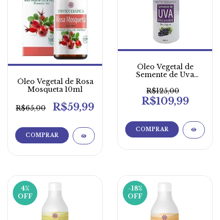
Óleo Vegetal de
Semente de Uva
Óleo Vegetal de Rosa
500ml
Mosqueta 10ml
R$125,00
R$109,99
R$59,99
R$65,00
4
%
-18
%
OFF
OFF