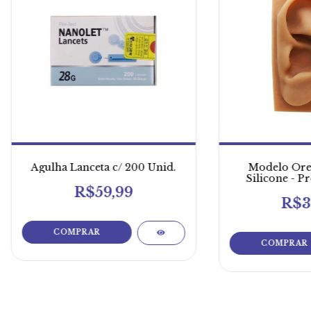
Agulha Lanceta c/ 200 Unid.
Modelo Ore
Silicone - P
Fon
R$59,99
R$3