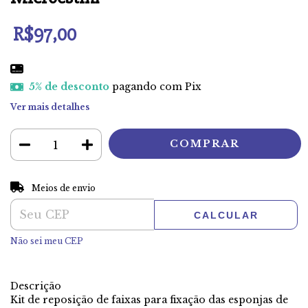
R$97,00
5% de desconto
pagando com Pix
Ver mais detalhes
ALTERAR CEP
Entregas para o CEP:
Meios de envio
CALCULAR
Não sei meu CEP
Descrição
Kit de reposição de faixas para fixação das esponjas de