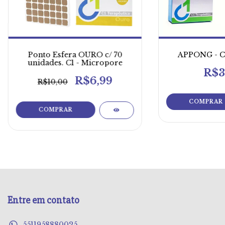
Ponto Esfera OURO c/ 70
APPONG - C1
unidades. C1 - Micropore
R$3
R$6,99
R$10,00
COMPRAR
Entre em contato
5511958880025