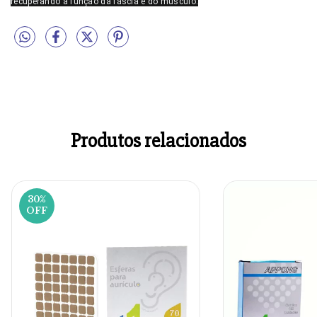
recuperando a função da fáscia e do músculo.
Produtos relacionados
30
%
OFF